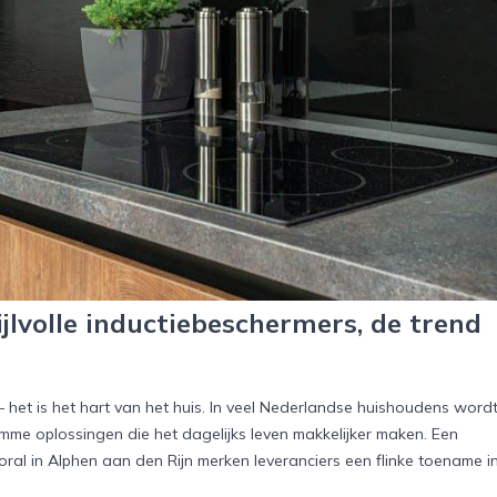
jlvolle inductiebeschermers, de trend
– het is het hart van het huis. In veel Nederlandse huishoudens word
me oplossingen die het dagelijks leven makkelijker maken. Een
ral in Alphen aan den Rijn merken leveranciers een flinke toename i