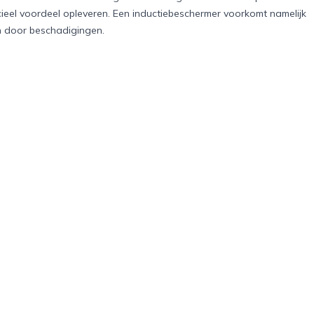
cieel voordeel opleveren. Een inductiebeschermer voorkomt namelijk
n door beschadigingen.
nductiebeschermer. Waar het eerst een nicheproduct was, lijkt het
 zijn keuken mooi en functioneel wil houden.
eit bewijst KitchenArt dat een kleine toevoeging een groot verschil
nart.nl of laat je inspireren door
interieurtrends op VT Wonen
.
Inderegio
Populair
 laatste
Home
Sport