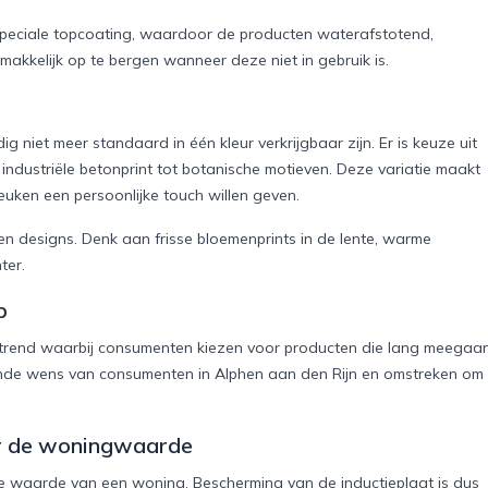
speciale topcoating, waardoor de producten waterafstotend,
akkelijk op te bergen wanneer deze niet in gebruik is.
 niet meer standaard in één kleur verkrijgbaar zijn. Er is keuze uit
industriële betonprint tot botanische motieven. Deze variatie maakt
keuken een persoonlijke touch willen geven.
 designs. Denk aan frisse bloemenprints in de lente, warme
ter.
p
 trend waarbij consumenten kiezen voor producten die lang meegaa
iende wens van consumenten in Alphen aan den Rijn en omstreken om
or de woningwaarde
e waarde van een woning. Bescherming van de inductieplaat is dus