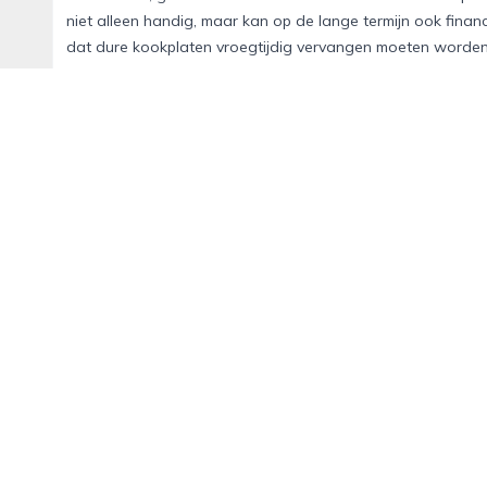
niet alleen handig, maar kan op de lange termijn ook finan
dat dure kookplaten vroegtijdig vervangen moeten worde
De trend is niet meer te stoppen
Steeds meer huishoudens ontdekken de voordelen van een i
nu hard op weg om een standaardkeuze te worden voor wie
Met de combinatie van design, duurzaamheid en functionalit
kan maken.
Meer weten? Ontdek alle designs en mogelijkheden op kitche
Alphens Nieuws
Jouw centrale hub voor alles wat Alhens te bieden heeft. Het