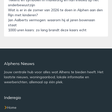
Tekens en symbolen in marketing en hun invloed op het
onderbewustzijn
Wat is er in de zomer van 2026 te doen in Alphen aan den
Rijn met kinderen?
Jan Aalberts vermogen: waarom hij al jaren bovenaan
staat
1000 uren kaars: zo lang brandt deze kaars echt
Alphens Nieuws
Jouw centrale hub voor alles wat Alhens te bieden heeft. Het
laatste nieuws, woningaanbod, lokale informatie en
weerberichten, allemaal op één plek.
Inderegio
Home