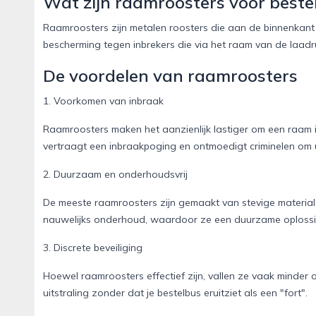
Wat zijn raamroosters voor beste
Raamroosters zijn metalen roosters die aan de binnenkan
bescherming tegen inbrekers die via het raam van de laadru
De voordelen van raamroosters
1. Voorkomen van inbraak
Raamroosters maken het aanzienlijk lastiger om een raam in
vertraagt een inbraakpoging en ontmoedigt criminelen om
2. Duurzaam en onderhoudsvrij
De meeste raamroosters zijn gemaakt van stevige materiale
nauwelijks onderhoud, waardoor ze een duurzame oplossing
3. Discrete beveiliging
Hoewel raamroosters effectief zijn, vallen ze vaak minder 
uitstraling zonder dat je bestelbus eruitziet als een "fort".