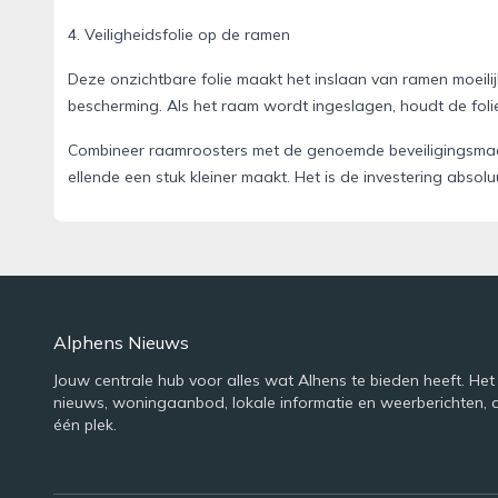
4. Veiligheidsfolie op de ramen
Deze onzichtbare folie maakt het inslaan van ramen moeilij
bescherming. Als het raam wordt ingeslagen, houdt de folie
Combineer raamroosters met de genoemde beveiligingsmaa
ellende een stuk kleiner maakt. Het is de investering absol
Alphens Nieuws
Jouw centrale hub voor alles wat Alhens te bieden heeft. Het
nieuws, woningaanbod, lokale informatie en weerberichten, 
één plek.