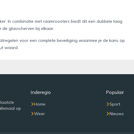
ker. In combinatie met raamroosters biedt dit een dubbele laag
 de glasscherven bij elkaar.
tregelen voor een complete beveiliging waarmee je de kans op
uut waard.
Inderegio
Populair
 laatste
Home
Sport
allemaal op
Weer
Nieuws