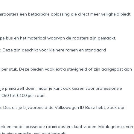
mroosters een betaalbare oplossing die direct meer veiligheid biedt.
ype bus en het materiaal waarvan de roosters zijn gemaakt.
 Deze zijn geschikt voor kleinere ramen en standaard
er stuk. Deze bieden vaak extra stevigheid of zijn aangepast aan
je prima zelf doen, maar je kunt ook kiezen voor professionele
 €50 tot €100 per raam.
sen. Dus als je bijvoorbeeld de Volkswagen ID Buzz hebt, zoek dan
merk en model passende raamroosters kunt vinden. Maak gebruik van
 je niet onnodig veel geld betaalt.