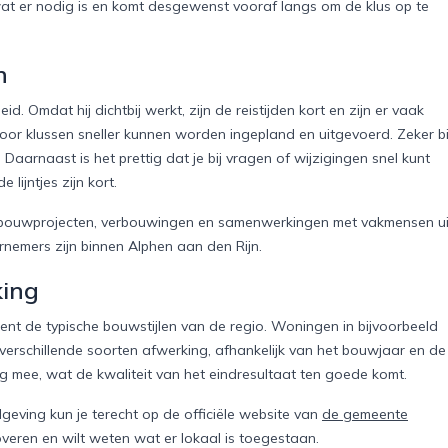
wat er nodig is en komt desgewenst vooraf langs om de klus op te
n
. Omdat hij dichtbij werkt, zijn de reistijden kort en zijn er vaak
door klussen sneller kunnen worden ingepland en uitgevoerd. Zeker bi
Daarnaast is het prettig dat je bij vragen of wijzigingen snel kunt
lijntjes zijn kort.
le bouwprojecten, verbouwingen en samenwerkingen met vakmensen ui
rnemers zijn binnen Alphen aan den Rijn.
king
kent de typische bouwstijlen van de regio. Woningen in bijvoorbeeld
erschillende soorten afwerking, afhankelijk van het bouwjaar en de
g mee, wat de kwaliteit van het eindresultaat ten goede komt.
lgeving kun je terecht op de officiële website van
de gemeente
veren en wilt weten wat er lokaal is toegestaan.