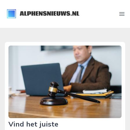
alphensnieuws.nl
Ope
Vind het juiste