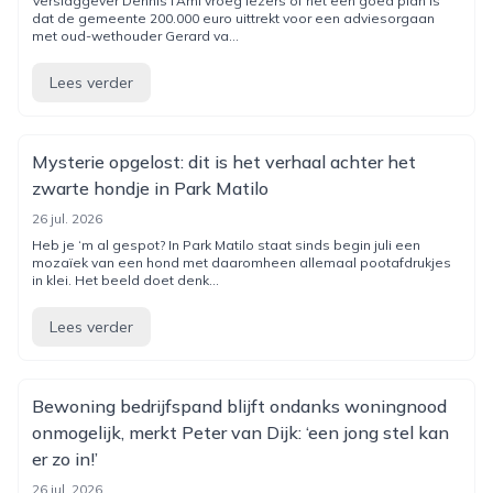
Verslaggever Dennis l’Ami vroeg lezers of het een goed plan is
dat de gemeente 200.000 euro uittrekt voor een adviesorgaan
met oud-wethouder Gerard va...
Lees verder
Mysterie opgelost: dit is het verhaal achter het
zwarte hondje in Park Matilo
26 jul. 2026
Heb je ‘m al gespot? In Park Matilo staat sinds begin juli een
mozaïek van een hond met daaromheen allemaal pootafdrukjes
in klei. Het beeld doet denk...
Lees verder
Bewoning bedrijfspand blijft ondanks woningnood
onmogelijk, merkt Peter van Dijk: ‘een jong stel kan
er zo in!’
26 jul. 2026