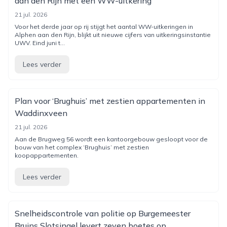
aan den Rijn met een WW-uitkering
21 jul. 2026
Voor het derde jaar op rij stijgt het aantal WW-uitkeringen in
Alphen aan den Rijn, blijkt uit nieuwe cijfers van uitkeringsinstantie
UWV. Eind juni t...
Lees verder
Plan voor ‘Brughuis’ met zestien appartementen in
Waddinxveen
21 jul. 2026
Aan de Brugweg 56 wordt een kantoorgebouw gesloopt voor de
bouw van het complex ‘Brughuis’ met zestien
koopappartementen.
Lees verder
Snelheidscontrole van politie op Burgemeester
Bruins Slotsingel levert zeven boetes op