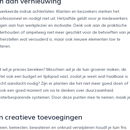
jn aan vernieuwing
een verkeerde indruk achterlaten. Klanten en bezoekers merken het
ofessioneel en nodigt niet uit. Hetzelfde geldt voor je medewerkers.
agen aan hun werkplezier en motivatie. Denk ook aan de praktische
 onderhouden of simpelweg niet meer geschikt voor de behoeften van j
te herstellen wat verouderd is, maar ook nieuwe elementen toe te
teren.
 wil je precies bereiken? Misschien wil je de tuin groener maken, de
tel ook een budget en tijdspad vast, zodat je weet wat haalbaar is.
echt aandacht nodig? Zijn er planten die het niet meer goed doen of
is ook een goed moment om na te denken over duurzaamheid.
waterbesparende systemen. Door deze punten mee te nemen, maak j
n creatieve toevoegingen
eien, bemesten, bewateren en onkruid verwijderen houdt je tuin fris