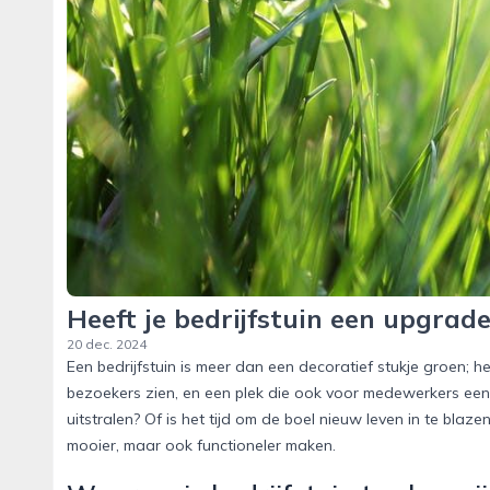
Heeft je bedrijfstuin een upgrade
20 dec. 2024
Een bedrijfstuin is meer dan een decoratief stukje groen; he
bezoekers zien, en een plek die ook voor medewerkers een 
uitstralen? Of is het tijd om de boel nieuw leven in te blaz
mooier, maar ook functioneler maken.