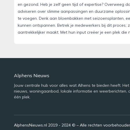
en gezond. Heb je zelf geen tijd of expertise? Overweeg da
adviseren over slimme aanpassingen en duurzame oplossin
te voegen. Denk aan bloembakken met seizoensplanten, een
kunnen ontspannen. Betrek je medewerkers bij dit proces; 
aantrekkelijker maakt. Met hun input creëer je een plek die 
Alphens Nieuws
Jouw centrale hub voor alles wat Alhens te bieden heeft. Het
nieuws, woningaanbod, lokale informatie en weerberichten, 
één plek.
AlphensNieuws.nl 2019 - 2024 © – Alle rechten voorbehoude