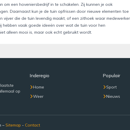
n om een hoveniersbedrijf in te schakelen. Zij kunnen je ook
gen. Daarnaast kun je de tuin opfrissen door nieuwe elementen toe
 vijver die de tuin levendig maakt, of een zithoek waar medewerke
zij hebben vaak goede ideeën over wat de tuin voor hen
niet alleen mooi is, maar ook echt gebruikt wordt.
Inderegio
Populair
 laatste
Home
Sport
allemaal op
Weer
Nieuws
n –
Sitemap
-
Contact