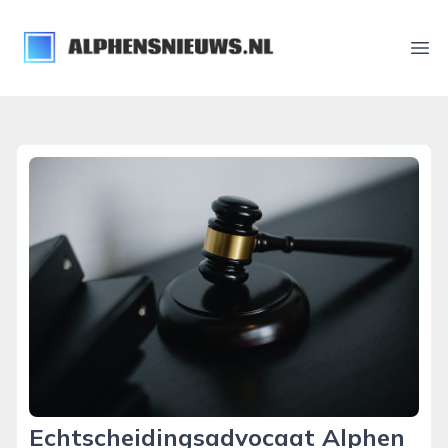
alphensnieuws.nl
Ope
Echtscheidingsadvocaat Alphen