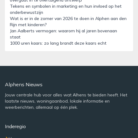
overgaat in te overtuigend ontwerp
Tekens en symbolen in marketing en hun invloed op het
onderbewustzijn
Wat is er in de zomer van 2026 te doen in Alphen aan den
Rijn met kinderen?
Jan Aalberts vermogen: waarom hij al jaren bovenaan
staat
1000 uren kaars: zo lang brandt deze kaars echt
Alphens Nieuws
Jouw centrale hub voor alles wat Alhens te bieden heeft. Het
laatste nieuws, woningaanbod, lokale informatie en
weerberichten, allemaal op één plek.
Inderegio