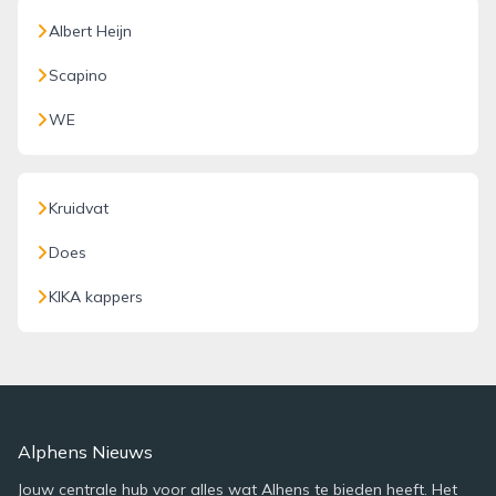
Albert Heijn
Scapino
WE
Kruidvat
Does
KIKA kappers
Alphens Nieuws
Jouw centrale hub voor alles wat Alhens te bieden heeft. Het