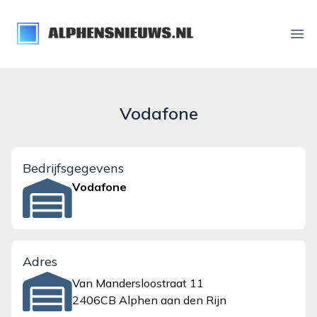
alphensnieuws.nl
Ope
Vodafone
Bedrijfsgegevens
Vodafone
Adres
Van Mandersloostraat 11
2406CB Alphen aan den Rijn