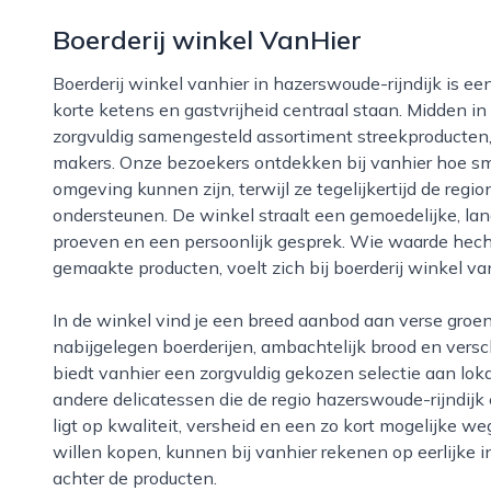
Boerderij winkel VanHier
Boerderij winkel vanhier in hazerswoude-rijndijk is een eigentijdse boerderijwinkel waar ambacht,
korte ketens en gastvrijheid centraal staan. Midden i
zorgvuldig samengesteld assortiment streekproducten,
makers. Onze bezoekers ontdekken bij vanhier hoe sma
omgeving kunnen zijn, terwijl ze tegelijkertijd de reg
ondersteunen. De winkel straalt een gemoedelijke, landel
proeven en een persoonlijk gesprek. Wie waarde hecht
gemaakte producten, voelt zich bij boerderij winkel van
In de winkel vind je een breed aanbod aan verse groenten, fruit van het seizoen, zuivel van
nabijgelegen boerderijen, ambachtelijk brood en versc
biedt vanhier een zorgvuldig gekozen selectie aan loka
andere delicatessen die de regio hazerswoude-rijndijk
ligt op kwaliteit, versheid en een zo kort mogelijke w
willen kopen, kunnen bij vanhier rekenen op eerlijke 
achter de producten.