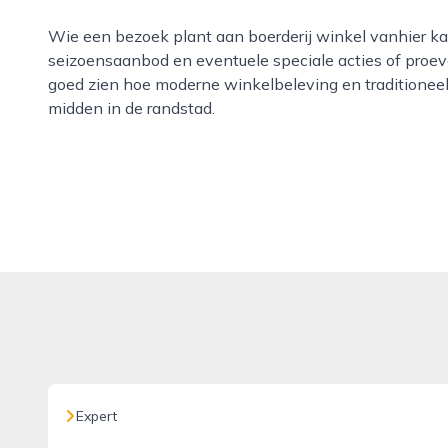
Wie een bezoek plant aan boerderij winkel vanhier kan op de website actuele openingstijden, het
seizoensaanbod en eventuele speciale acties of proev
goed zien hoe moderne winkelbeleving en traditionee
midden in de randstad.
Expert