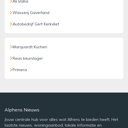
Ali Baba
Wasserij Gaverland
Autobedrijf Gert Kerkvliet
Marquardt Küchen
Reas keurslager
Primera
Alphens Nieuws
Jouw centrale hub voor alles wat Alhens te bieden heeft. Het
laatste nieuws, woningaanbod, lokale informatie en