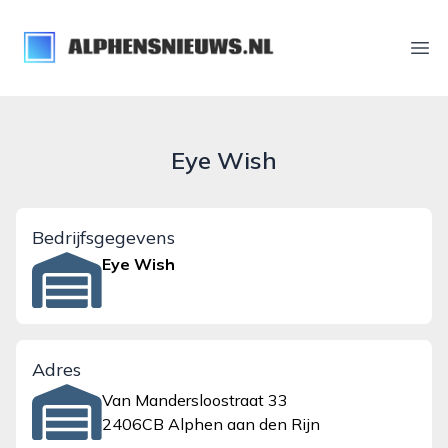
alphensnieuws.nl
Ope
Eye Wish
Bedrijfsgegevens
Eye Wish
Adres
Van Mandersloostraat 33
2406CB Alphen aan den Rijn