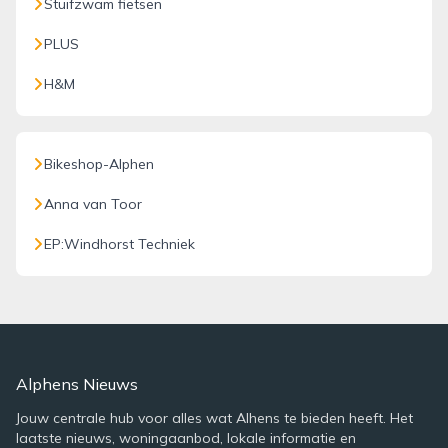
Stuifzwam fietsen
PLUS
H&M
Bikeshop-Alphen
Anna van Toor
EP:Windhorst Techniek
Alphens Nieuws
Jouw centrale hub voor alles wat Alhens te bieden heeft. Het
laatste nieuws, woningaanbod, lokale informatie en