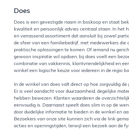
Does
Does is een gevestigde naam in boskoop en staat bekend als een toegankelijke winkel waar
kwaliteit en persoonlijk advies centraal staan. In het
en verrassend assortiment dat aansluit bij zowel parti
de sfeer van een familiebedrijf, met medewerkers di
praktische oplossingen te komen. Of iemand nu gericht
gewoon inspiratie wil opdoen, bij does voelt een bezoe
combinatie van vakkennis, klantvriendelijkheid en een
winkel een logische keuze voor iedereen in de regio b
In de winkel van does valt direct op hoe zorgvuldig de producten zijn geselecteerd en gepresenteerd.
Er is veel aandacht voor duurzaamheid, degelijke mater
hebben bewezen. Klanten waarderen de overzichtelijke
eenvoudig is. Daarnaast speelt does slim in op de w
door duidelijke informatie te bieden in de winkel en aa
Bezoekers van onze site kunnen zich via de link gemak
acties en openingstijden, terwijl een bezoek aan de fy