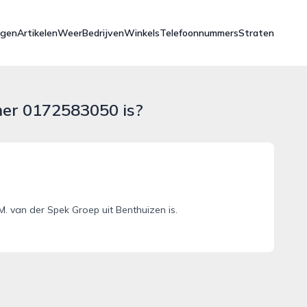
ngen
Artikelen
Weer
Bedrijven
Winkels
Telefoonnummers
Straten
mer 0172583050 is?
 van der Spek Groep uit Benthuizen is.