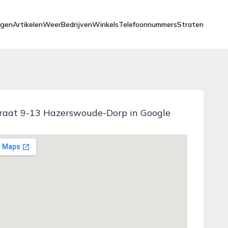
ngen
Artikelen
Weer
Bedrijven
Winkels
Telefoonnummers
Straten
raat 9-13 Hazerswoude-Dorp in Google