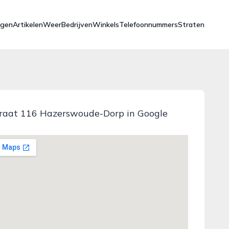
ngen
Artikelen
Weer
Bedrijven
Winkels
Telefoonnummers
Straten
raat 116 Hazerswoude-Dorp in Google