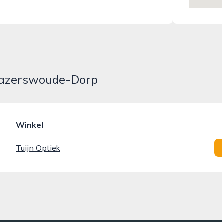
 Hazerswoude-Dorp
Winkel
Tuijn Optiek