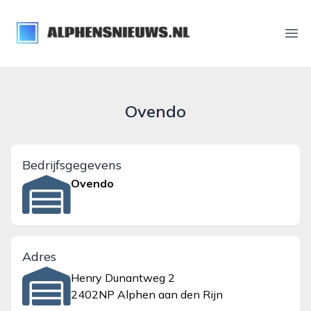
alphensnieuws.nl
Ope
Ovendo
Bedrijfsgegevens
Ovendo
Adres
Henry Dunantweg 2
2402NP Alphen aan den Rijn