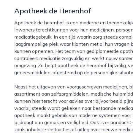
Apotheek de Herenhof
Apotheek de herenhof is een moderne en toegankelijke wijkapotheek in alphen aan den rijn, waar
inwoners terechtkunnen voor hun medicijnen, persoon
medicatiegebruik. In een tijd waarin zorg steeds comp
laagdrempelige plek waar klanten met al hun vragen 
kunnen opnemen. Het team van gediplomeerde apothek
controleert medicatie zorgvuldig en werkt nauw samen
omgeving. Zo helpt apotheek de herenhof bij veilig, v
geneesmiddelen, afgestemd op de persoonlijke situatie
Naast het uitgeven van voorgeschreven medicijnen, biedt apotheek de herenhof een breed
assortiment aan zelfzorgmiddelen, medische hulpmidd
kunnen hier terecht voor advies over bijvoorbeeld pijns
waarbij steeds wordt gekeken naar bestaande medica
apotheek maakt gebruik van moderne systemen voor 
bijdraagt aan gemak en veiligheid. Ook is er aandacht 
zoals inhalatie-instructies of uitleg over nieuwe medic