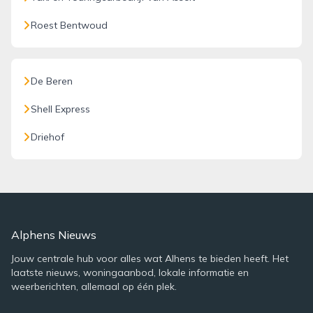
Roest Bentwoud
De Beren
Shell Express
Driehof
Alphens Nieuws
Jouw centrale hub voor alles wat Alhens te bieden heeft. Het
laatste nieuws, woningaanbod, lokale informatie en
weerberichten, allemaal op één plek.