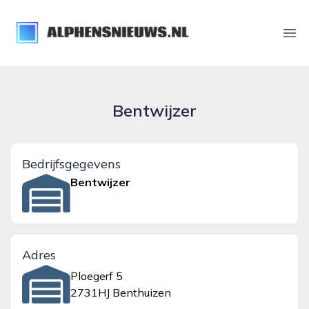
alphensnieuws.nl
Ope
Bentwijzer
Bedrijfsgegevens
Bentwijzer
Adres
Ploegerf 5
2731HJ Benthuizen