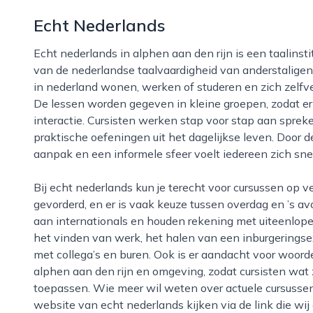
Echt Nederlands
Echt nederlands in alphen aan den rijn is een taalinstituut dat zich volledig richt op het verbeteren
van de nederlandse taalvaardigheid van anderstaligen.
in nederland wonen, werken of studeren en zich zelfv
De lessen worden gegeven in kleine groepen, zodat er 
interactie. Cursisten werken stap voor stap aan spreken
praktische oefeningen uit het dagelijkse leven. Door de
aanpak en een informele sfeer voelt iedereen zich sne
Bij echt nederlands kun je terecht voor cursussen op verschillende niveaus, van absolute beginner tot
gevorderd, en er is vaak keuze tussen overdag en ’s a
aan internationals en houden rekening met uiteenlopen
het vinden van werk, het halen van een inburgering
met collega’s en buren. Ook is er aandacht voor woorde
alphen aan den rijn en omgeving, zodat cursisten wat 
toepassen. Wie meer wil weten over actuele cursussen
website van echt nederlands kijken via de link die wi