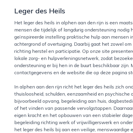
Leger des Heils
Het leger des heils in alphen aan den rijn is een maatschappelijke organisatie die zich inzet voor
mensen die tijdelijk of langdurig ondersteuning nodig h
geïnspireerde instelling praktische hulp aan mensen i
achtergrond of overtuiging. Daarbij gaat het zowel om
richting herstel en participatie. Op onze site presenter
lokale zorg- en hulpverleningsnetwerk, zodat bezoe
ondersteuning er bij hen in de buurt beschikbaar zijn. 
contactgegevens en de website die op deze pagina st
In alphen aan den rijn richt het leger des heils zich onder meer op ondersteuning bij dak- en
thuisloosheid, schulden, eenzaamheid en psychische o
bijvoorbeeld opvang, begeleiding aan huis, dagbestedi
of het vinden van passende vervolgstappen. Daarnaast
eigen kracht en het opbouwen van een stabieler dagelij
begeleiding richting werk of vrijwilligerswerk en onde
het leger des heils bij aan een veilige, menswaardige