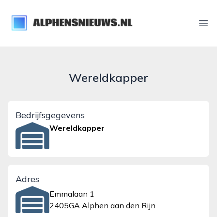
alphensnieuws.nl
Ope
Wereldkapper
Bedrijfsgegevens
Wereldkapper
Adres
Emmalaan 1
2405GA Alphen aan den Rijn