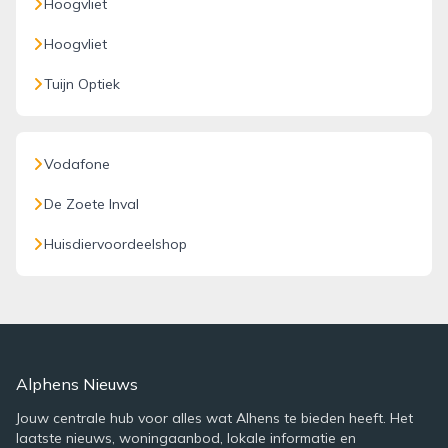
Hoogvliet
Hoogvliet
Tuijn Optiek
Vodafone
De Zoete Inval
Huisdiervoordeelshop
Alphens Nieuws
Jouw centrale hub voor alles wat Alhens te bieden heeft. Het
laatste nieuws, woningaanbod, lokale informatie en