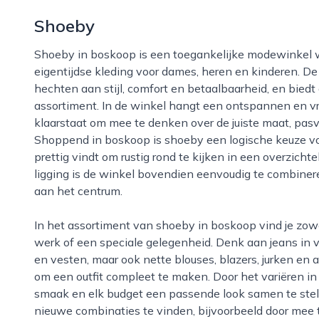
Shoeby
Shoeby in boskoop is een toegankelijke modewinkel waar bezoekers terechtkunnen voor
eigentijdse kleding voor dames, heren en kinderen. De
hechten aan stijl, comfort en betaalbaarheid, en bie
assortiment. In de winkel hangt een ontspannen en vri
klaarstaat om mee te denken over de juiste maat, pas
Shoppend in boskoop is shoeby een logische keuze voor
prettig vindt om rustig rond te kijken in een overzicht
ligging is de winkel bovendien eenvoudig te combin
aan het centrum.
In het assortiment van shoeby in boskoop vind je zowel casual kleding voor alledag als outfits voor
werk of een speciale gelegenheid. Denk aan jeans in 
en vesten, maar ook nette blouses, blazers, jurken en 
om een outfit compleet te maken. Door het variëren in st
smaak en elk budget een passende look samen te stel
nieuwe combinaties te vinden, bijvoorbeeld door mee t