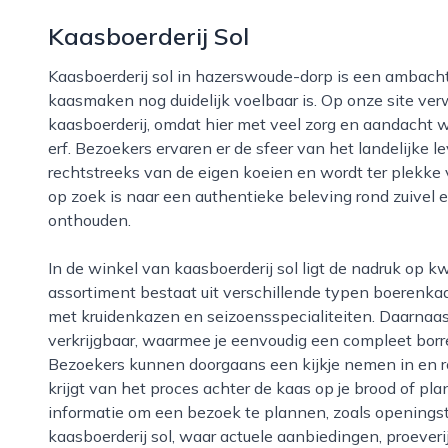
Kaasboerderij Sol
Kaasboerderij sol in hazerswoude-dorp is een ambachtelijke boerderijwinkel waar de traditie van het
kaasmaken nog duidelijk voelbaar is. Op onze site ver
kaasboerderij, omdat hier met veel zorg en aandacht 
erf. Bezoekers ervaren er de sfeer van het landelijke 
rechtstreeks van de eigen koeien en wordt ter plekke 
op zoek is naar een authentieke beleving rond zuivel e
onthouden.
In de winkel van kaasboerderij sol ligt de nadruk op kwaliteit, vakmanschap en lokale herkomst. Het
assortiment bestaat uit verschillende typen boerenkaa
met kruidenkazen en seizoensspecialiteiten. Daarnaas
verkrijgbaar, waarmee je eenvoudig een compleet borr
Bezoekers kunnen doorgaans een kijkje nemen in en ro
krijgt van het proces achter de kaas op je brood of pla
informatie om een bezoek te plannen, zoals openingst
kaasboerderij sol, waar actuele aanbiedingen, proever