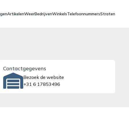
ngen
Artikelen
Weer
Bedrijven
Winkels
Telefoonnummers
Straten
Contactgegevens
Bezoek de website
+31 6 17853496