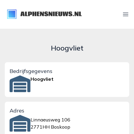
alphensnieuws.nl
Ope
Hoogvliet
Bedrijfsgegevens
Hoogvliet
Adres
Linnaeusweg 106
2771HH Boskoop