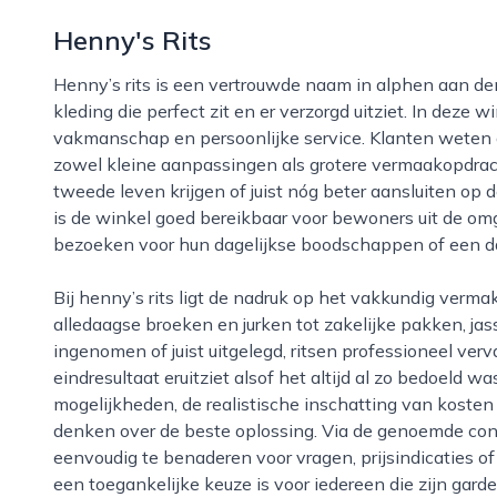
Henny's Rits
Henny’s rits is een vertrouwde naam in alphen aan den rijn voor iedereen die waarde hecht aan
kleding die perfect zit en er verzorgd uitziet. In deze 
vakmanschap en persoonlijke service. Klanten weten d
zowel kleine aanpassingen als grotere vermaakopdrac
tweede leven krijgen of juist nóg beter aansluiten op de
is de winkel goed bereikbaar voor bewoners uit de om
bezoeken voor hun dagelijkse boodschappen of een d
Bij henny’s rits ligt de nadruk op het vakkundig vermaken, herstellen en aanpassen van kleding, van
alledaagse broeken en jurken tot zakelijke pakken, ja
ingenomen of juist uitgelegd, ritsen professioneel ve
eindresultaat eruitziet alsof het altijd al zo bedoeld w
mogelijkheden, de realistische inschatting van kosten
denken over de beste oplossing. Via de genoemde con
eenvoudig te benaderen voor vragen, prijsindicaties 
een toegankelijke keuze is voor iedereen die zijn gard