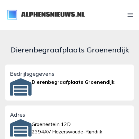
alphensnieuws.nl
Ope
Dierenbegraafplaats Groenendijk
Bedrijfsgegevens
Dierenbegraafplaats Groenendijk
Adres
Groenestein 12D
2394AV Hazerswoude-Rijndijk