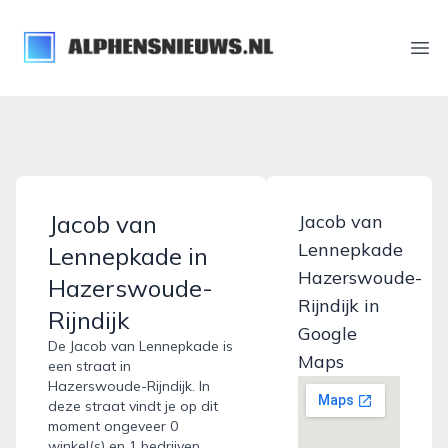
alphensnieuws.nl
Ope
Jacob van
Jacob van
Lennepkade
Lennepkade in
Hazerswoude-
Hazerswoude-
Rijndijk in
Rijndijk
Google
De Jacob van Lennepkade is
Maps
een straat in
Hazerswoude-Rijndijk. In
deze straat vindt je op dit
moment ongeveer 0
winkel(s) en 1 bedrijven.