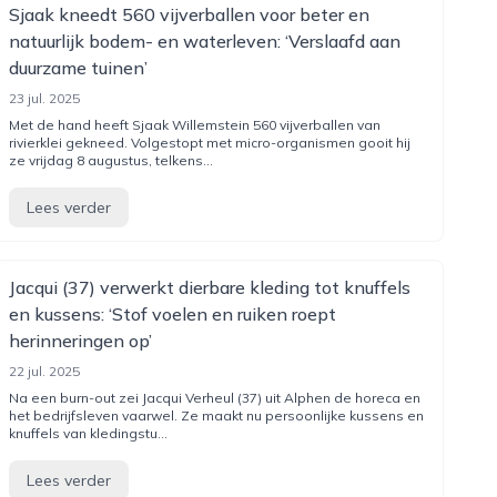
Sjaak kneedt 560 vijverballen voor beter en
natuurlijk bodem- en waterleven: ‘Verslaafd aan
duurzame tuinen’
23 jul. 2025
Met de hand heeft Sjaak Willemstein 560 vijverballen van
rivierklei gekneed. Volgestopt met micro-organismen gooit hij
ze vrijdag 8 augustus, telkens...
Lees verder
Jacqui (37) verwerkt dierbare kleding tot knuffels
en kussens: ‘Stof voelen en ruiken roept
herinneringen op’
22 jul. 2025
Na een burn-out zei Jacqui Verheul (37) uit Alphen de horeca en
het bedrijfsleven vaarwel. Ze maakt nu persoonlijke kussens en
knuffels van kledingstu...
Lees verder