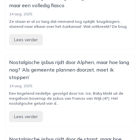
maar een volledig fiasco
14 aug. 2025
Ze staan er al zo lang dat niemand nog opkijkt: brugdragers,
starend naar elkaar over het Aarkanaal. Wat ontbreekt? De brug.
Lees verder
Nostalgische ijsbus rijdt door Alphen, maar hoe lang
nog? ‘Als gemeente plannen doorzet, moet ik
stoppen’
14 aug. 2025
Een tingelend riedeltje, gevolgd door Ice, Ice, Baby klinkt uit de
megafoon bovenop de ijsbus van Francis van Wijk (47). Het
nostalgische geluid van d...
Lees verder
Nostalgische ijsbus rijdt door de straat, maar hoe