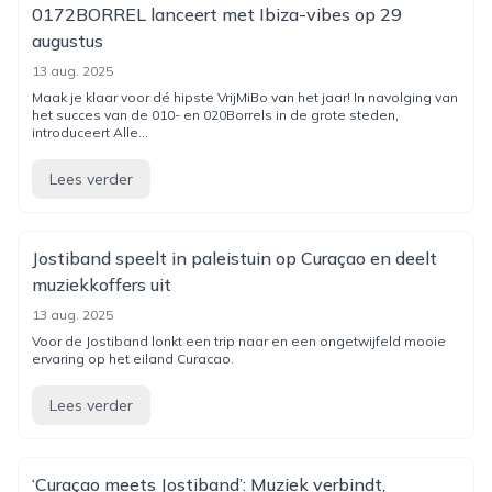
0172BORREL lanceert met Ibiza-vibes op 29
augustus
13 aug. 2025
Maak je klaar voor dé hipste VrijMiBo van het jaar! In navolging van
het succes van de 010- en 020Borrels in de grote steden,
introduceert Alle...
Lees verder
Jostiband speelt in paleistuin op Curaçao en deelt
muziekkoffers uit
13 aug. 2025
Voor de Jostiband lonkt een trip naar en een ongetwijfeld mooie
ervaring op het eiland Curacao.
Lees verder
‘Curaçao meets Jostiband’: Muziek verbindt,