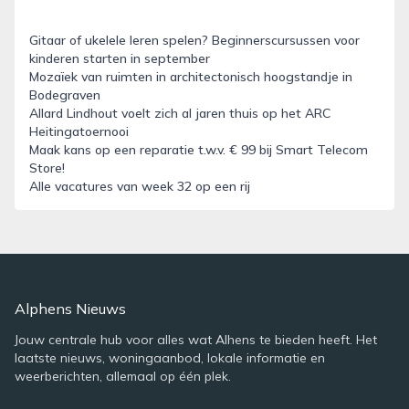
Gitaar of ukelele leren spelen? Beginnerscursussen voor
kinderen starten in september
Mozaïek van ruimten in architectonisch hoogstandje in
Bodegraven
Allard Lindhout voelt zich al jaren thuis op het ARC
Heitingatoernooi
Maak kans op een reparatie t.w.v. € 99 bij Smart Telecom
Store!
Alle vacatures van week 32 op een rij
Alphens Nieuws
Jouw centrale hub voor alles wat Alhens te bieden heeft. Het
laatste nieuws, woningaanbod, lokale informatie en
weerberichten, allemaal op één plek.