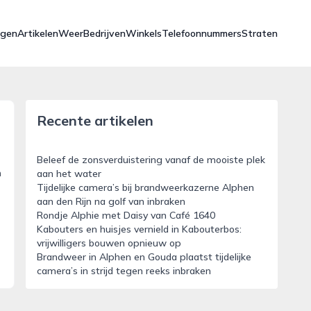
ngen
Artikelen
Weer
Bedrijven
Winkels
Telefoonnummers
Straten
Recente artikelen
Beleef de zonsverduistering vanaf de mooiste plek
n
aan het water
Tijdelijke camera’s bij brandweerkazerne Alphen
aan den Rijn na golf van inbraken
Rondje Alphie met Daisy van Café 1640
Kabouters en huisjes vernield in Kabouterbos:
vrijwilligers bouwen opnieuw op
Brandweer in Alphen en Gouda plaatst tijdelijke
camera’s in strijd tegen reeks inbraken