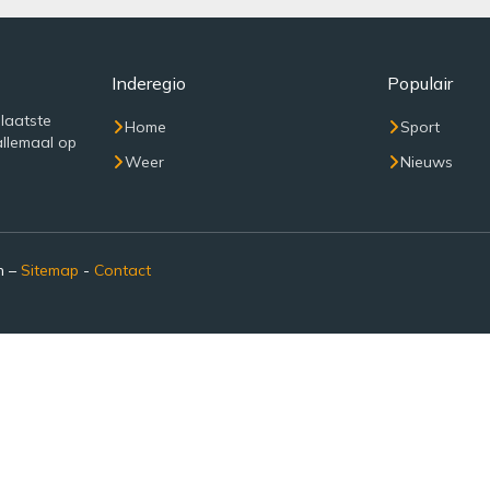
Inderegio
Populair
 laatste
Home
Sport
allemaal op
Weer
Nieuws
n –
Sitemap
-
Contact