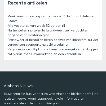
Recente artikelen
Maak kans op een reparatie t.w.v. € 99 bij Smart Telecom
Store!
Alle vacatures van week 32 op een rij
Na tientallen inbraken bij brandweer: vier verdachten
opgepakt na achtervolging
Brandweer al tientallen keren doelwit van inbrekers, nu vier
verdachten opgepakt na achtervolging
Regionieuws is altijd om je heen: van omgekeerde vlaggen
tot Varkie met Hawaiiketting en een kersentuin
Alphens Nieuws
Jouw centrale hub voor alles wat Alhens te bieden heeft. Het
laatste nieuws, woningaanbod, lokale informatie en
weerberichten, allemaal op één plek.