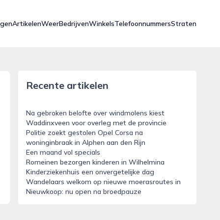
ngen
Artikelen
Weer
Bedrijven
Winkels
Telefoonnummers
Straten
Recente artikelen
Na gebroken belofte over windmolens kiest
Waddinxveen voor overleg met de provincie
Politie zoekt gestolen Opel Corsa na
woninginbraak in Alphen aan den Rijn
Een maand vol specials
Romeinen bezorgen kinderen in Wilhelmina
Kinderziekenhuis een onvergetelijke dag
Wandelaars welkom op nieuwe moerasroutes in
Nieuwkoop: nu open na broedpauze