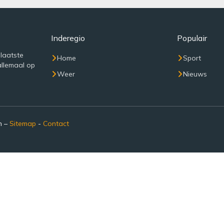
Inderegio
Populair
 laatste
Home
Sport
allemaal op
Weer
Nieuws
n –
Sitemap
-
Contact