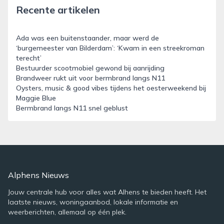
Recente artikelen
Ada was een buitenstaander, maar werd de
‘burgemeester van Bilderdam’: ‘Kwam in een streekroman
terecht’
Bestuurder scootmobiel gewond bij aanrijding
Brandweer rukt uit voor bermbrand langs N11
Oysters, music & good vibes tijdens het oesterweekend bij
Maggie Blue
Bermbrand langs N11 snel geblust
Alphens Nieuws
Jouw centrale hub voor alles wat Alhens te bieden heeft. Het
laatste nieuws, woningaanbod, lokale informatie en
weerberichten, allemaal op één plek.