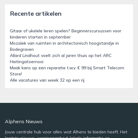
Recente artikelen
Gitaar of ukelele leren spelen? Beginnerscursussen voor
kinderen starten in september
Mozaïek van ruimten in architectonisch hoogstandje in
Bodegraven
Allard Lindhout voelt zich al jaren thuis op het ARC
Heitingatoernooi
Maak kans op een reparatie t.w.v. € 99 bij Smart Telecom
Store!
Alle vacatures van week 32 op een rij
Alphens Nieuws
Jouw centrale hub voor alles wat Alhens te bieden heeft. Het