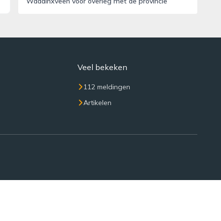
Waddinxveen voor overleg met de provincie
Veel bekeken
112 meldingen
Artikelen