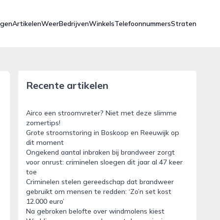
ngen
Artikelen
Weer
Bedrijven
Winkels
Telefoonnummers
Straten
Recente artikelen
Airco een stroomvreter? Niet met deze slimme
zomertips!
Grote stroomstoring in Boskoop en Reeuwijk op
dit moment
Ongekend aantal inbraken bij brandweer zorgt
voor onrust: criminelen sloegen dit jaar al 47 keer
toe
Criminelen stelen gereedschap dat brandweer
gebruikt om mensen te redden: ‘Zo’n set kost
12.000 euro’
Na gebroken belofte over windmolens kiest