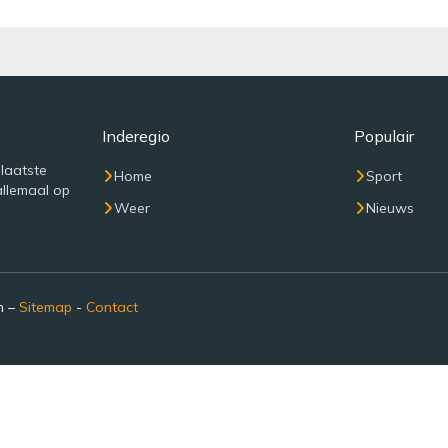
Inderegio
Populair
 laatste
Home
Sport
allemaal op
Weer
Nieuws
n –
Sitemap
-
Contact