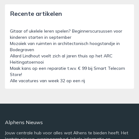
Recente artikelen
Gitaar of ukelele leren spelen? Beginnerscursussen voor
kinderen starten in september
Mozaïek van ruimten in architectonisch hoogstandje in
Bodegraven
Allard Lindhout voelt zich al jaren thuis op het ARC
Heitingatoernooi
Maak kans op een reparatie t.w.v. € 99 bij Smart Telecom
Store!
Alle vacatures van week 32 op een rij
Alphens Nieuws
Jouw centrale hub voor alles wat Alhens te bieden heeft. Het