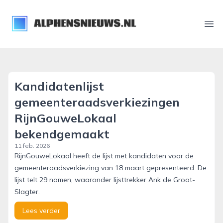
alphensnieuws.nl
Ope
Kandidatenlijst
gemeenteraadsverkiezingen
RijnGouweLokaal
bekendgemaakt
11 feb. 2026
RijnGouweLokaal heeft de lijst met kandidaten voor de
gemeenteraadsverkiezing van 18 maart gepresenteerd. De
lijst telt 29 namen, waaronder lijsttrekker Ank de Groot-
Slagter.
Lees verder