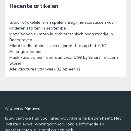
Recente artikelen
Gitaar of ukelele leren spelen? Beginnerscursussen voor
kinderen starten in september
Mozaïek van ruimten in architectonisch hoogstandje in
Bodegraven
Allard Lindhout voelt zich al jaren thuis op het ARC
Heitingatoernooi
Maak kans op een reparatie t.w.v. € 99 bij Smart Telecom
Store!
Alle vacatures van week 32 op een rij
Alphens Nieuws
Jouw centrale hub voor alles wat Alhens te bieden heeft. Het
laatste nieuws, woningaanbod, lokale informatie en
weerberichten, allemaal op één plek.