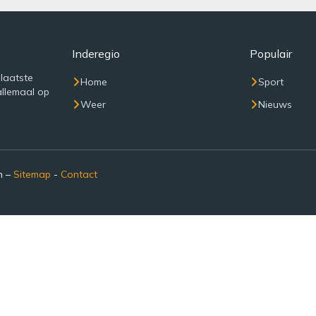
Inderegio
Populair
 laatste
Home
Sport
allemaal op
Weer
Nieuws
n –
Sitemap
-
Contact