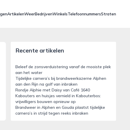
ngen
Artikelen
Weer
Bedrijven
Winkels
Telefoonnummers
Straten
Recente artikelen
Beleef de zonsverduistering vanaf de mooiste plek
aan het water
Tijdelijke camera’s bij brandweerkazerne Alphen
aan den Rijn na golf van inbraken
Rondje Alphie met Daisy van Café 1640
Kabouters en huisjes vernield in Kabouterbos:
vrijwilligers bouwen opnieuw op
Brandweer in Alphen en Gouda plaatst tijdelijke
camera’s in strijd tegen reeks inbraken