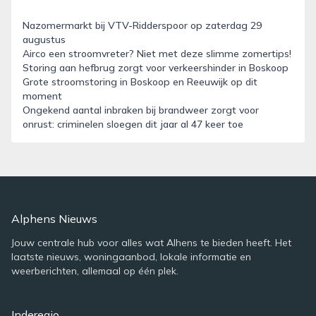
Nazomermarkt bij VTV-Ridderspoor op zaterdag 29
augustus
Airco een stroomvreter? Niet met deze slimme zomertips!
Storing aan hefbrug zorgt voor verkeershinder in Boskoop
Grote stroomstoring in Boskoop en Reeuwijk op dit
moment
Ongekend aantal inbraken bij brandweer zorgt voor
onrust: criminelen sloegen dit jaar al 47 keer toe
Alphens Nieuws
Jouw centrale hub voor alles wat Alhens te bieden heeft. Het
laatste nieuws, woningaanbod, lokale informatie en
weerberichten, allemaal op één plek.
Inderegio