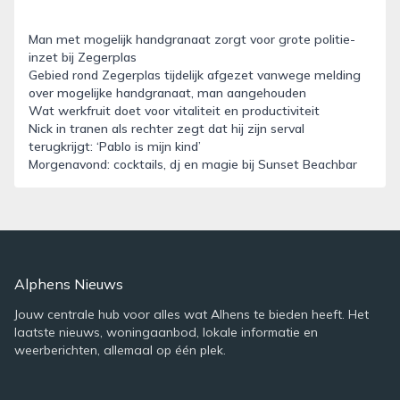
Man met mogelijk handgranaat zorgt voor grote politie-
inzet bij Zegerplas
Gebied rond Zegerplas tijdelijk afgezet vanwege melding
over mogelijke handgranaat, man aangehouden
Wat werkfruit doet voor vitaliteit en productiviteit
Nick in tranen als rechter zegt dat hij zijn serval
terugkrijgt: ‘Pablo is mijn kind’
Morgenavond: cocktails, dj en magie bij Sunset Beachbar
Alphens Nieuws
Jouw centrale hub voor alles wat Alhens te bieden heeft. Het
laatste nieuws, woningaanbod, lokale informatie en
weerberichten, allemaal op één plek.