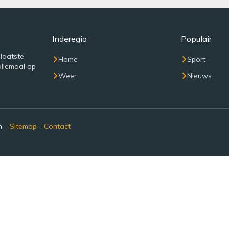
Inderegio
Populair
 laatste
Home
Sport
allemaal op
Weer
Nieuws
n –
Sitemap
-
Contact