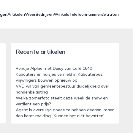
ngen
Artikelen
Weer
Bedrijven
Winkels
Telefoonnummers
Straten
Recente artikelen
Rondje Alphie met Daisy van Café 1640
Kabouters en huisjes vernield in Kabouterbos:
vrijwilligers bouwen opnieuw op
VVD wil van gemeentebestuur duidelijkheid over
hondenbelasting
Welke zomerfoto steelt deze week de show en
verdient een prijs?
Agent is overtuigd goede te hebben gedaan, maar
dan komt melding: ‘Kunnen het niet bevatten’