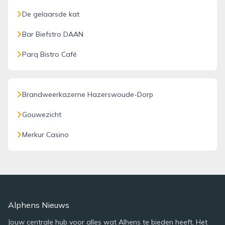
De gelaarsde kat
Bar Biefstro DAAN
Parq Bistro Café
Brandweerkazerne Hazerswoude-Dorp
Gouwezicht
Merkur Casino
Alphens Nieuws
Jouw centrale hub voor alles wat Alhens te bieden heeft. Het