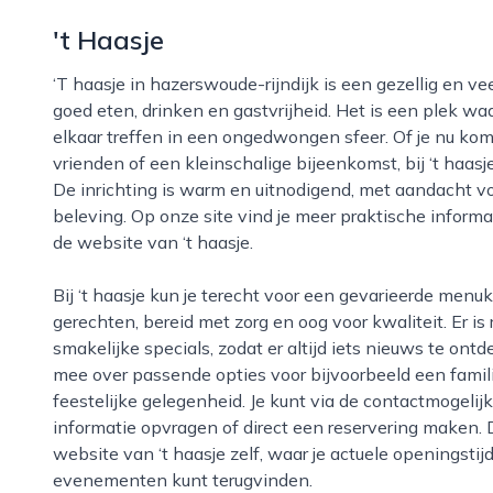
't Haasje
‘t haasje in hazerswoude-rijndijk is een gezellig en veelzijdig bedrijf dat zich richt op liefhebbers van
goed eten, drinken en gastvrijheid. Het is een plek w
elkaar treffen in een ongedwongen sfeer. Of je nu komt
vrienden of een kleinschalige bijeenkomst, bij ‘t haas
De inrichting is warm en uitnodigend, met aandacht voo
beleving. Op onze site vind je meer praktische informa
de website van ‘t haasje.
Bij ‘t haasje kun je terecht voor een gevarieerde menukaart met zowel klassieke als eigentijdse
gerechten, bereid met zorg en oog voor kwaliteit. Er 
smakelijke specials, zodat er altijd iets nieuws te on
mee over passende opties voor bijvoorbeeld een famili
feestelijke gelegenheid. Je kunt via de contactmogel
informatie opvragen of direct een reservering maken. 
website van ‘t haasje zelf, waar je actuele openingstij
evenementen kunt terugvinden.