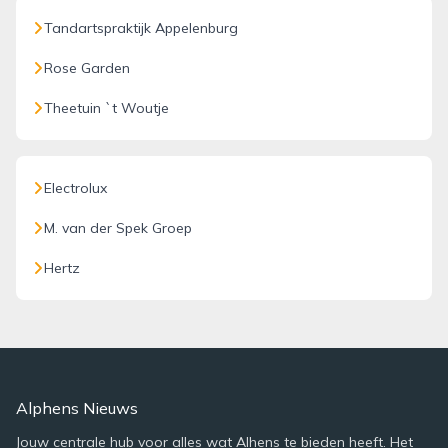
Tandartspraktijk Appelenburg
Rose Garden
Theetuin `t Woutje
Electrolux
M. van der Spek Groep
Hertz
Alphens Nieuws
Jouw centrale hub voor alles wat Alhens te bieden heeft. Het