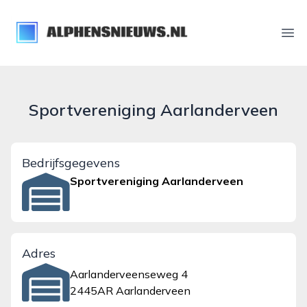
alphensnieuws.nl
Ope
Sportvereniging Aarlanderveen
Bedrijfsgegevens
Sportvereniging Aarlanderveen
Adres
Aarlanderveenseweg 4
2445AR Aarlanderveen