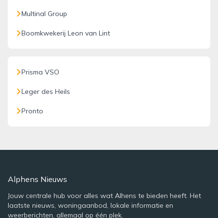
Multinal Group
Boomkwekerij Leon van Lint
Prisma VSO
Leger des Heils
Pronto
Alphens Nieuws
Jouw centrale hub voor alles wat Alhens te bieden heeft. Het
laatste nieuws, woningaanbod, lokale informatie en
weerberichten, allemaal op één plek.