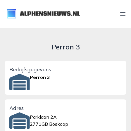
alphensnieuws.nl
Ope
Perron 3
Bedrijfsgegevens
Perron 3
Adres
Parklaan 2A
2771GB Boskoop